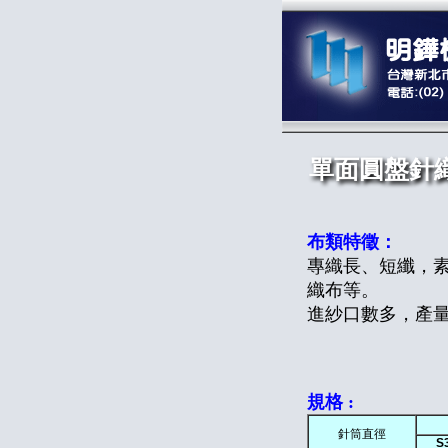
單面圓盤針
布類特徵：
專織長、短纖，
織布等。
進紗口數多，產
規格 :
針筒直徑
S