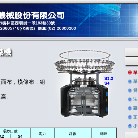
織機
素面布，橫條布，組
量高。
喂紗口數
馬力
針數
轉速
3.2
S4