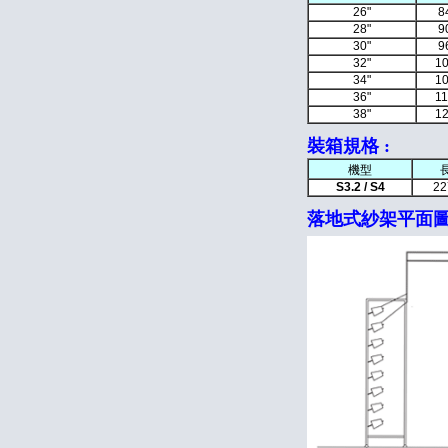
26"
8
28"
9
30"
9
32"
1
34"
1
36"
1
38"
1
裝箱規格 :
機型
S3.2 / S4
22
落地式紗架平面圖 