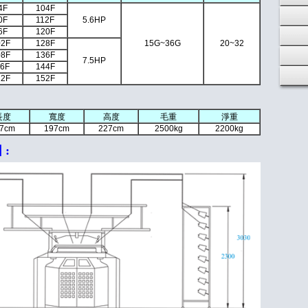
4F
104F
0F
112F
5.6HP
6F
120F
02F
128F
15G~36G
20~32
08F
136F
7.5HP
16F
144F
22F
152F
長度
寬度
高度
毛重
淨重
7cm
197cm
227cm
2500kg
2200kg
: